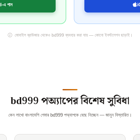
-এ পান
i
মোবাইল ব্রাউজার থেকেও bd999 ব্যবহার করা যায় — কোনো ইনস্টলেশন ছাড়াই।
bd999 পঅ্যাপের বিশেষ সুবিধা
কেন লাখো বাংলাদেশি গেমার bd999 পঅ্যাপকে বেছে নিচ্ছেন — জানুন বিস্তারিত।