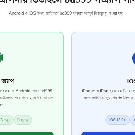
Android ও iOS উভয় প্ল্যাটফর্মে bd999 পঅ্যাপ সম্পূর্ণ বিনামূল্যে পাওয়া যায়।
 অ্যাপ
iO
 যেকোনো Android ফোনে bd999
iPhone ও iPad ব্যবহারকারীদের জন
ডাউনলোড করে মাত্র ২ মিনিটে সেটআপ
দ্রুত লোডিং ও স্মুথ গেমপ্লে নিশ্চিত
রুন।
B মাত্র
বিনামূল্যে
iOS 13.0+