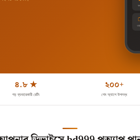
ফর
ওয়
৪.৮ ★
২০০+
গড় ব্যবহারকারী রেটিং
গেম অ্যাপে উপলব্ধ
আপনার ডিভাইসে bd999 পঅ্যাপ পা