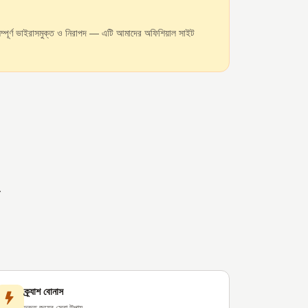
ণ ভাইরাসমুক্ত ও নিরাপদ — এটি আমাদের অফিশিয়াল সাইট
ক্র্যাশ বোনাস