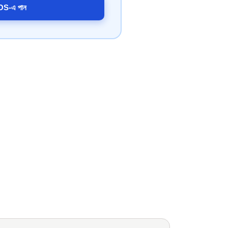
OS-এ পান