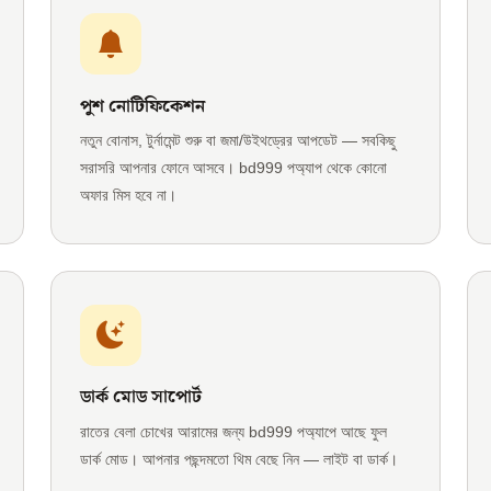
পুশ নোটিফিকেশন
নতুন বোনাস, টুর্নামেন্ট শুরু বা জমা/উইথড্রের আপডেট — সবকিছু
সরাসরি আপনার ফোনে আসবে। bd999 পঅ্যাপ থেকে কোনো
অফার মিস হবে না।
ডার্ক মোড সাপোর্ট
রাতের বেলা চোখের আরামের জন্য bd999 পঅ্যাপে আছে ফুল
ডার্ক মোড। আপনার পছন্দমতো থিম বেছে নিন — লাইট বা ডার্ক।