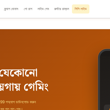
ক্র্যাশ বোনাস
গো রাশ
লাইভ গেম
রুস্টার রাম্বল
পিপি লাইভ
 যেকোনো
়গায় গেমিং
 bd999 পঅ্যাপ ডাউনলোড করুন
নাস সহ শত শত গেম।