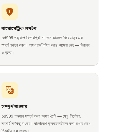
বায়োমেট্রিক লগইন
bd999 পঅ্যাপে ফিঙ্গারপ্রিন্ট বা ফেস আনলক দিয়ে মাত্র এক
স্পর্শে লগইন করুন। পাসওয়ার্ড টাইপ করার ঝামেলা নেই — নিরাপদ
ও দ্রুত।
সম্পূর্ণ বাংলায়
bd999 পঅ্যাপ সম্পূর্ণ বাংলা ভাষায় তৈরি — মেনু, নির্দেশনা,
সাপোর্ট সবকিছু বাংলায়। বাংলাদেশি ব্যবহারকারীদের কথা মাথায় রেখে
ডিজাইন করা হয়েছে।