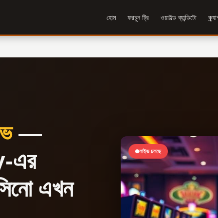
হোম
ফরচুন ট্রি
ওয়াইল্ড ব্যান্ডিটো
ক্র্
ইভ
—
y-এর
লাইভ চলছে
াসিনো এখন