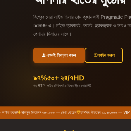
বিশ্বের সেরা লাইভ ডিলার গেম প্রদানকারী Pragmatic P
bd999-এ। লাইভ ব্যাকারেট, রুলেট, ব্ল্যাকজ্যাক ও আরও 
পেশাদার ডিলারের সাথে।
এখনই নিবন্ধন করুন
লগইন করুন
৯৭%
৫০+
২৪/৭
HD
গড় RTP
লাইভ টেবিল
লাইভ ডিলার
স্ট্রিম কোয়ালিটি
রুলেট
নাজমুল জিতলেন ৳৬৭,০০০ — মেগা হোয়েল
তাসনিম জিতলেন ৳১,২০,০০০ — VIP ব্ল্যাকজ্