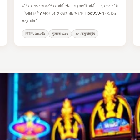
এশিয়ার সবচেয়ে জনপ্রিয় কার্ড গেম। শুধু একটি কার্ড — ড্রাগন নাকি
টাইগার বেশি? মাত্র ১৫ সেকেন্ডে রাউন্ড শেষ। bd999-এ নতুনদের
জন্য আদর্শ।
RTP: ৯৬.৫%
ন্যূনতম ৳১০০
১৫ সেকেন্ড/রাউন্ড