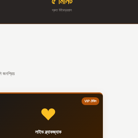
৫ মিনিট
দ্রুত উইথড্রয়াল
 জনপ্রিয়
VIP টেবিল
লাইভ ব্ল্যাকজ্যাক