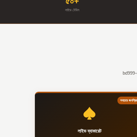
৫০+
লাইভ টেবিল
bd999-এ 
সবচেয়ে জনপ্রিয
লাইভ ব্যাকারেট