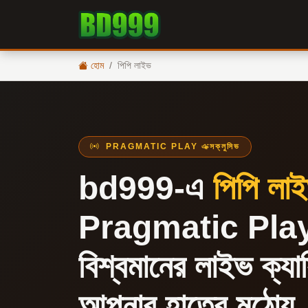
হোম
পিপি লাইভ
PRAGMATIC PLAY এক্সক্লুসিভ
bd999-এ
পিপি লা
Pragmatic Pla
বিশ্বমানের লাইভ ক্য
আপনার হাতের মুঠোয়