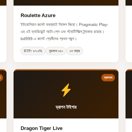
Roulette Azure
ইউরোপিয়ান রুলেট ফরম্যাটে সিঙ্গেল জিরো। Pragmatic Play-
এর এই ভ্যারিয়েন্টে অটো-প্লে এবং স্ট্যাটিস্টিক্স ট্র্যাকার রয়েছে।
bd999-এ রুলেট প্রেমীদের প্রথম পছন্দ।
RTP: ৯৭.৩%
ন্যূনতম ৳৫০
৩৭ নম্বর
র
দ্রুততম
ড্রাগন টাইগার
Dragon Tiger Live